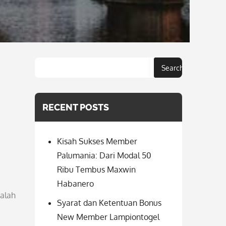
Search
RECENT POSTS
Kisah Sukses Member
Palumania: Dari Modal 50
Ribu Tembus Maxwin
Habanero
dalah
Syarat dan Ketentuan Bonus
New Member Lampiontogel