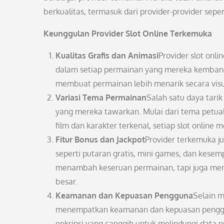
berkualitas, termasuk dari provider-provider sepe
Keunggulan Provider Slot Online Terkemuka
Kualitas Grafis dan Animasi
Provider slot onl
dalam setiap permainan yang mereka kembang
membuat permainan lebih menarik secara visu
Variasi Tema Permainan
Salah satu daya tari
yang mereka tawarkan. Mulai dari tema petua
film dan karakter terkenal, setiap slot online 
Fitur Bonus dan Jackpot
Provider terkemuka j
seperti putaran gratis, mini games, dan kesem
menambah keseruan permainan, tapi juga me
besar.
Keamanan dan Kepuasan Pengguna
Selain m
menempatkan keamanan dan kepuasan penggun
enkripsi yang canggih untuk melindungi data 