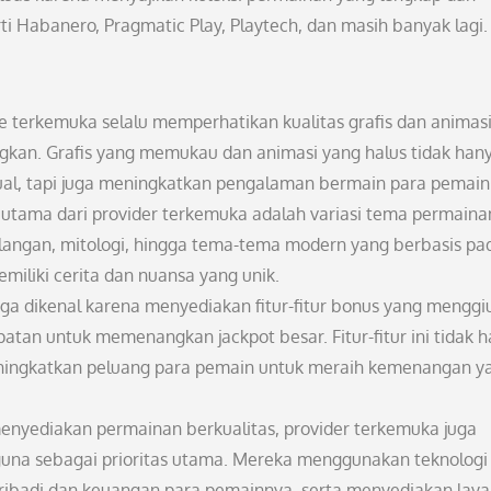
rti Habanero, Pragmatic Play, Playtech, dan masih banyak lagi.
ine terkemuka selalu memperhatikan kualitas grafis dan animas
kan. Grafis yang memukau dan animasi yang halus tidak han
al, tapi juga meningkatkan pengalaman bermain para pemain
k utama dari provider terkemuka adalah variasi tema permaina
langan, mitologi, hingga tema-tema modern yang berbasis pa
memiliki cerita dan nuansa yang unik.
uga dikenal karena menyediakan fitur-fitur bonus yang menggi
patan untuk memenangkan jackpot besar. Fitur-fitur ini tidak 
ningkatkan peluang para pemain untuk meraih kemenangan y
enyediakan permainan berkualitas, provider terkemuka juga
a sebagai prioritas utama. Mereka menggunakan teknologi
pribadi dan keuangan para pemainnya, serta menyediakan lay