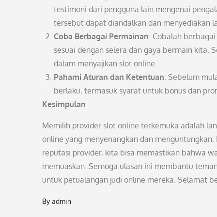
testimoni dari pengguna lain mengenai penga
tersebut dapat diandalkan dan menyediakan 
Coba Berbagai Permainan
: Cobalah berbagai
sesuai dengan selera dan gaya bermain kita. S
dalam menyajikan slot online.
Pahami Aturan dan Ketentuan
: Sebelum mul
berlaku, termasuk syarat untuk bonus dan pro
Kesimpulan
Memilih provider slot online terkemuka adalah l
online yang menyenangkan dan menguntungkan. 
reputasi provider, kita bisa memastikan bahwa w
memuaskan. Semoga ulasan ini membantu teman-
untuk petualangan judi online mereka. Selamat
By
admin