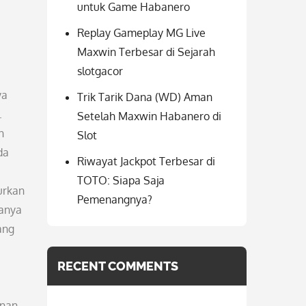
untuk Game Habanero
Replay Gameplay MG Live
Maxwin Terbesar di Sejarah
slotgacor
i
ya
Trik Tarik Dana (WD) Aman
.
Setelah Maxwin Habanero di
n
Slot
da
Riwayat Jackpot Terbesar di
TOTO: Siapa Saja
urkan
Pemenangnya?
hanya
ang
RECENT COMMENTS
anan