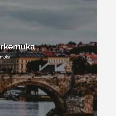
Terkemuka
kemuka