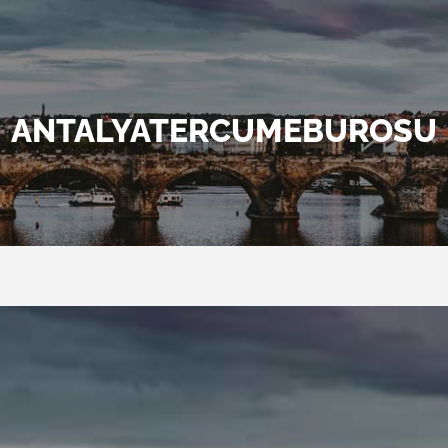
ANTALYATERCUMEBUROSU