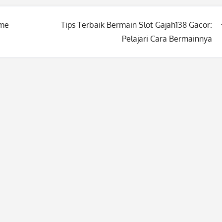
ame
Tips Terbaik Bermain Slot Gajah138 Gacor:
Pelajari Cara Bermainnya