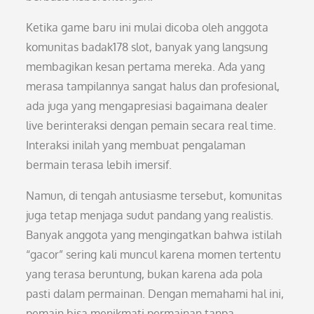
Ketika game baru ini mulai dicoba oleh anggota
komunitas badak178 slot, banyak yang langsung
membagikan kesan pertama mereka. Ada yang
merasa tampilannya sangat halus dan profesional,
ada juga yang mengapresiasi bagaimana dealer
live berinteraksi dengan pemain secara real time.
Interaksi inilah yang membuat pengalaman
bermain terasa lebih imersif.
Namun, di tengah antusiasme tersebut, komunitas
juga tetap menjaga sudut pandang yang realistis.
Banyak anggota yang mengingatkan bahwa istilah
“gacor” sering kali muncul karena momen tertentu
yang terasa beruntung, bukan karena ada pola
pasti dalam permainan. Dengan memahami hal ini,
pemain bisa menikmati permainan tanpa