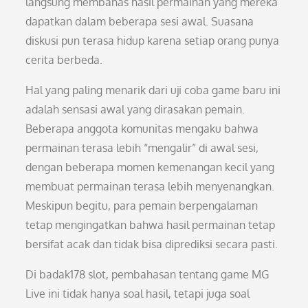
langsung membahas hasil permainan yang mereka
dapatkan dalam beberapa sesi awal. Suasana
diskusi pun terasa hidup karena setiap orang punya
cerita berbeda.
Hal yang paling menarik dari uji coba game baru ini
adalah sensasi awal yang dirasakan pemain.
Beberapa anggota komunitas mengaku bahwa
permainan terasa lebih “mengalir” di awal sesi,
dengan beberapa momen kemenangan kecil yang
membuat permainan terasa lebih menyenangkan.
Meskipun begitu, para pemain berpengalaman
tetap mengingatkan bahwa hasil permainan tetap
bersifat acak dan tidak bisa diprediksi secara pasti.
Di badak178 slot, pembahasan tentang game MG
Live ini tidak hanya soal hasil, tetapi juga soal