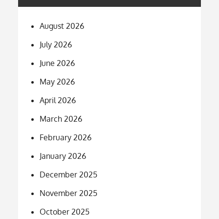
August 2026
July 2026
June 2026
May 2026
April 2026
March 2026
February 2026
January 2026
December 2025
November 2025
October 2025