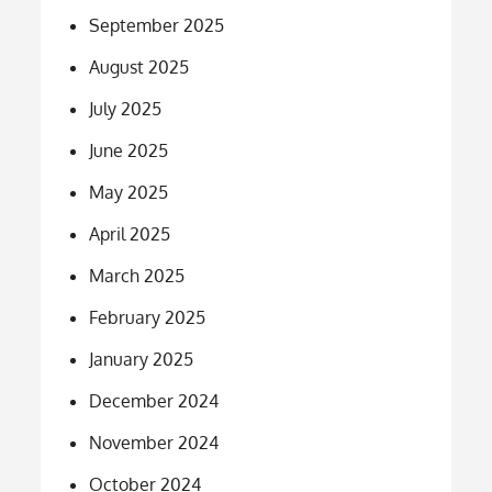
September 2025
August 2025
July 2025
June 2025
May 2025
April 2025
March 2025
February 2025
January 2025
December 2024
November 2024
October 2024