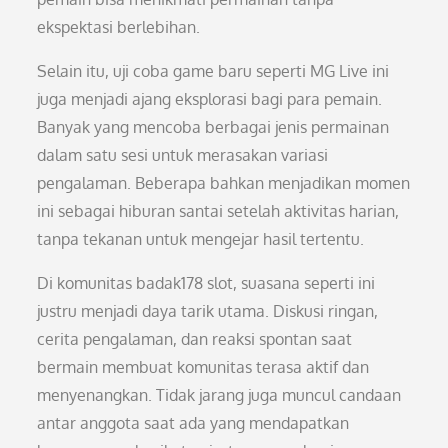
ekspektasi berlebihan.
Selain itu, uji coba game baru seperti MG Live ini
juga menjadi ajang eksplorasi bagi para pemain.
Banyak yang mencoba berbagai jenis permainan
dalam satu sesi untuk merasakan variasi
pengalaman. Beberapa bahkan menjadikan momen
ini sebagai hiburan santai setelah aktivitas harian,
tanpa tekanan untuk mengejar hasil tertentu.
Di komunitas badak178 slot, suasana seperti ini
justru menjadi daya tarik utama. Diskusi ringan,
cerita pengalaman, dan reaksi spontan saat
bermain membuat komunitas terasa aktif dan
menyenangkan. Tidak jarang juga muncul candaan
antar anggota saat ada yang mendapatkan