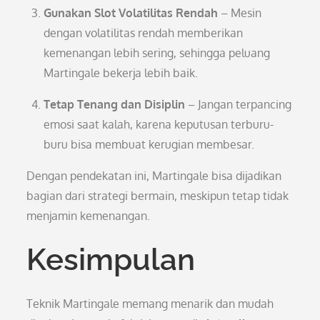
Gunakan Slot Volatilitas Rendah
– Mesin
dengan volatilitas rendah memberikan
kemenangan lebih sering, sehingga peluang
Martingale bekerja lebih baik.
Tetap Tenang dan Disiplin
– Jangan terpancing
emosi saat kalah, karena keputusan terburu-
buru bisa membuat kerugian membesar.
Dengan pendekatan ini, Martingale bisa dijadikan
bagian dari strategi bermain, meskipun tetap tidak
menjamin kemenangan.
Kesimpulan
Teknik Martingale memang menarik dan mudah