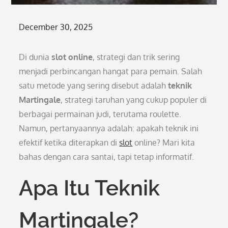
Posted
December 30, 2025
on
Di dunia
slot online
, strategi dan trik sering
menjadi perbincangan hangat para pemain. Salah
satu metode yang sering disebut adalah
teknik
Martingale
, strategi taruhan yang cukup populer di
berbagai permainan judi, terutama roulette.
Namun, pertanyaannya adalah: apakah teknik ini
efektif ketika diterapkan di
slot
online? Mari kita
bahas dengan cara santai, tapi tetap informatif.
Apa Itu Teknik
Martingale?