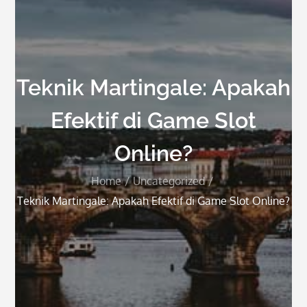
Teknik Martingale: Apakah
Efektif di Game Slot
Online?
Home
Uncategorized
Teknik Martingale: Apakah Efektif di Game Slot Online?