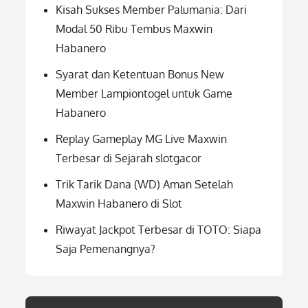
Kisah Sukses Member Palumania: Dari
Modal 50 Ribu Tembus Maxwin
Habanero
Syarat dan Ketentuan Bonus New
Member Lampiontogel untuk Game
Habanero
Replay Gameplay MG Live Maxwin
Terbesar di Sejarah slotgacor
Trik Tarik Dana (WD) Aman Setelah
Maxwin Habanero di Slot
Riwayat Jackpot Terbesar di TOTO: Siapa
Saja Pemenangnya?