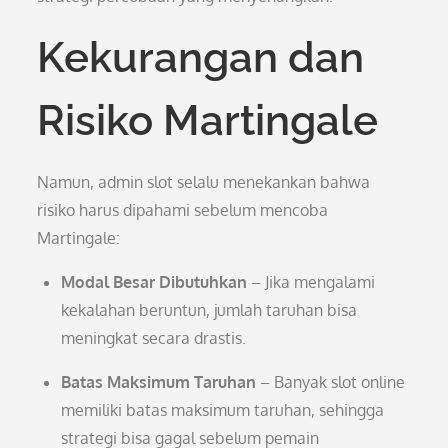
Kekurangan dan
Risiko Martingale
Namun, admin slot selalu menekankan bahwa
risiko harus dipahami sebelum mencoba
Martingale:
Modal Besar Dibutuhkan
– Jika mengalami
kekalahan beruntun, jumlah taruhan bisa
meningkat secara drastis.
Batas Maksimum Taruhan
– Banyak slot online
memiliki batas maksimum taruhan, sehingga
strategi bisa gagal sebelum pemain