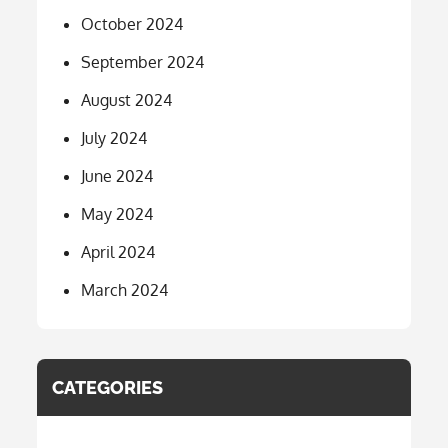
October 2024
September 2024
August 2024
July 2024
June 2024
May 2024
April 2024
March 2024
CATEGORIES