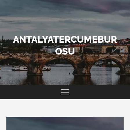
Skip
to
content
ANTALYATERCUMEBUR
OSU