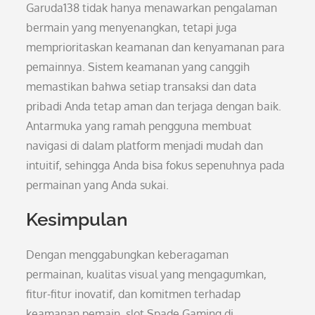
Garuda138 tidak hanya menawarkan pengalaman
bermain yang menyenangkan, tetapi juga
memprioritaskan keamanan dan kenyamanan para
pemainnya. Sistem keamanan yang canggih
memastikan bahwa setiap transaksi dan data
pribadi Anda tetap aman dan terjaga dengan baik.
Antarmuka yang ramah pengguna membuat
navigasi di dalam platform menjadi mudah dan
intuitif, sehingga Anda bisa fokus sepenuhnya pada
permainan yang Anda sukai.
Kesimpulan
Dengan menggabungkan keberagaman
permainan, kualitas visual yang mengagumkan,
fitur-fitur inovatif, dan komitmen terhadap
keamanan pemain, slot Spade Gaming di