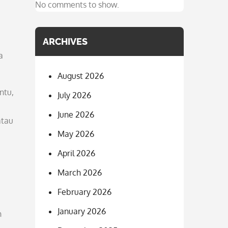
No comments to show.
ARCHIVES
a
August 2026
ntu,
July 2026
June 2026
atau
May 2026
April 2026
March 2026
February 2026
January 2026
h