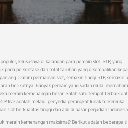
populer, khususnya di kalangan para pemain slot. RTP, yang
uk pada persentase dari total taruhan yang dikembalikan kep
njang. Dalam permainan slot, semakin tinggi RTP, semakin 
taran berikutnya. Banyak pemain yang sudah mulai memaham
eka meraih kemenangan besar. Salah satu tempat terbaik un
TP live adalah melalui penyedia perangkat lunak terkemuka
 slot berkualitas tinggi dan adil di pasar perjudian Indonesia
uk meraih kemenangan maksimal? Berikut adalah beberapa ti