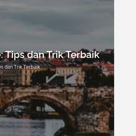
Tips dan Trik Terbaik
s dan Trik Terbaik