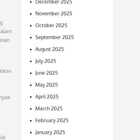
December 2025
November 2025
g.
October 2025
dalam
September 2025
inan.
August 2025
July 2025
atkan
June 2025
May 2025
April 2025
anyak
k
March 2025
February 2025
January 2025
lai