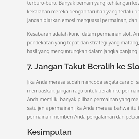
terburu-buru. Banyak pemain yang kehilangan k
kekalahan mereka dengan taruhan yang terlalu be
Jangan biarkan emosi menguasai permainan, dan
Kesabaran adalah kunci dalam permainan slot. An
pendekatan yang tepat dan strategi yang matang
hasil yang menguntungkan dalam jangka panjang.
7. Jangan Takut Beralih ke Slo
Jika Anda merasa sudah mencoba segala cara di sa
memuaskan, jangan ragu untuk beralih ke permaina
Anda memiliki banyak pilihan permainan yang men
satu jenis permainan jika Anda merasa bahwa it
permainan memberi Anda pengalaman dan peluan
Kesimpulan