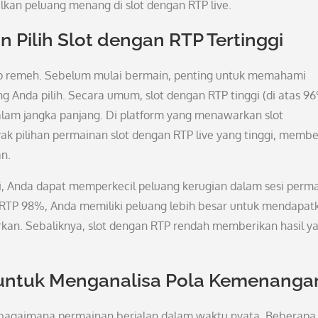
kan peluang menang di slot dengan RTP live.
n Pilih Slot dengan RTP Tertinggi
ap remeh. Sebelum mulai bermain, penting untuk memahami
g Anda pilih. Secara umum, slot dengan RTP tinggi (di atas 9
am jangka panjang. Di platform yang menawarkan slot
k pilihan permainan slot dengan RTP live yang tinggi, membe
n.
i, Anda dapat memperkecil peluang kerugian dalam sesi perm
n RTP 98%, Anda memiliki peluang lebih besar untuk mendapat
kan. Sebaliknya, slot dengan RTP rendah memberikan hasil y
P untuk Menganalisa Pola Kemenanga
a bagaimana permainan berjalan dalam waktu nyata. Beberapa