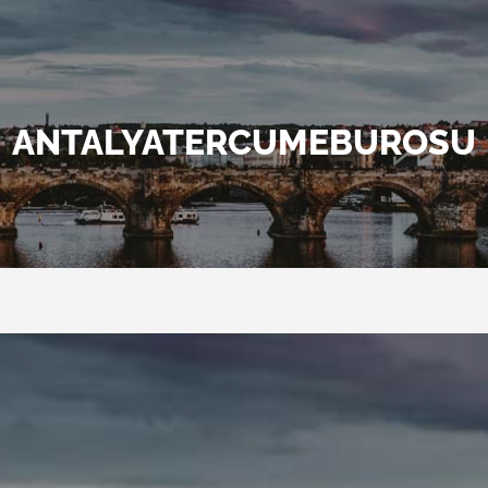
ANTALYATERCUMEBUROSU