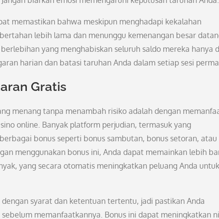
dapat memastikan bahwa meskipun menghadapi kekalahan
k bertahan lebih lama dan menunggu kemenangan besar datan
 berlebihan yang menghabiskan seluruh saldo mereka hanya 
garan harian dan batasi taruhan Anda dalam setiap sesi perma
aran Gratis
luang menang tanpa menambah risiko adalah dengan memanfa
sino online. Banyak platform perjudian, termasuk yang
berbagai bonus seperti bonus sambutan, bonus setoran, atau
Dengan menggunakan bonus ini, Anda dapat memainkan lebih b
nyak, yang secara otomatis meningkatkan peluang Anda untu
tai dengan syarat dan ketentuan tertentu, jadi pastikan Anda
sebelum memanfaatkannya. Bonus ini dapat meningkatkan ni