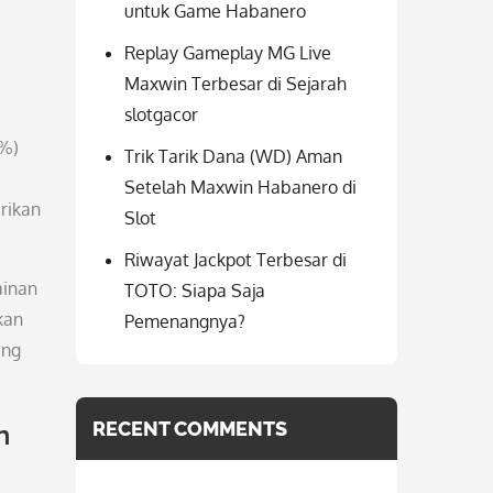
untuk Game Habanero
Replay Gameplay MG Live
Maxwin Terbesar di Sejarah
slotgacor
6%)
Trik Tarik Dana (WD) Aman
Setelah Maxwin Habanero di
rikan
Slot
Riwayat Jackpot Terbesar di
ainan
TOTO: Siapa Saja
kan
Pemenangnya?
ang
RECENT COMMENTS
n