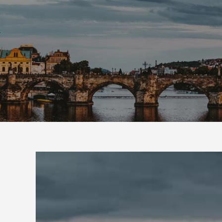
Skip
to
content