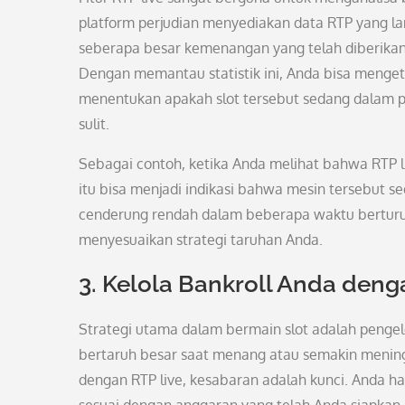
platform perjudian menyediakan data RTP yang l
seberapa besar kemenangan yang telah diberikan 
Dengan memantau statistik ini, Anda bisa meng
menentukan apakah slot tersebut sedang dalam 
sulit.
Sebagai contoh, ketika Anda melihat bahwa RTP li
itu bisa menjadi indikasi bahwa mesin tersebut 
cenderung rendah dalam beberapa waktu berturut-
menyesuaikan strategi taruhan Anda.
3. Kelola Bankroll Anda deng
Strategi utama dalam bermain slot adalah pengel
bertaruh besar saat menang atau semakin mening
dengan RTP live, kesabaran adalah kunci. Anda ha
sesuai dengan anggaran yang telah Anda siapkan