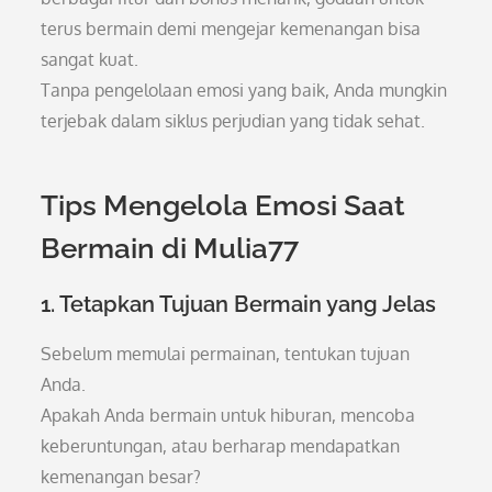
terus bermain demi mengejar kemenangan bisa
sangat kuat.
Tanpa pengelolaan emosi yang baik, Anda mungkin
terjebak dalam siklus perjudian yang tidak sehat.
Tips Mengelola Emosi Saat
Bermain di Mulia77
1. Tetapkan Tujuan Bermain yang Jelas
Sebelum memulai permainan, tentukan tujuan
Anda.
Apakah Anda bermain untuk hiburan, mencoba
keberuntungan, atau berharap mendapatkan
kemenangan besar?