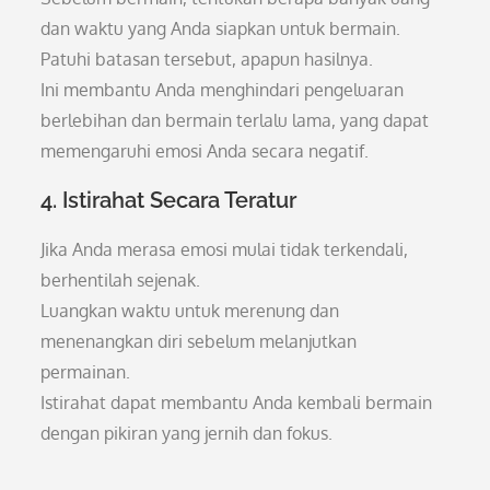
dan waktu yang Anda siapkan untuk bermain.
Patuhi batasan tersebut, apapun hasilnya.
Ini membantu Anda menghindari pengeluaran
berlebihan dan bermain terlalu lama, yang dapat
memengaruhi emosi Anda secara negatif.
4. Istirahat Secara Teratur
Jika Anda merasa emosi mulai tidak terkendali,
berhentilah sejenak.
Luangkan waktu untuk merenung dan
menenangkan diri sebelum melanjutkan
permainan.
Istirahat dapat membantu Anda kembali bermain
dengan pikiran yang jernih dan fokus.