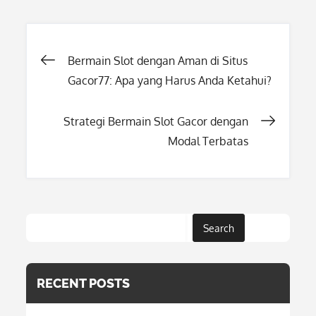
Post
Bermain Slot dengan Aman di Situs
Gacor77: Apa yang Harus Anda Ketahui?
navigation
Strategi Bermain Slot Gacor dengan
Modal Terbatas
Search
RECENT POSTS