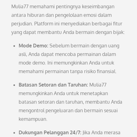
Mulia77 memahami pentingnya keseimbangan
antara hiburan dan pengelolaan emosi dalam
perjudian. Platform ini menyediakan berbagai fitur
yang dapat membantu Anda bermain dengan bijak:​
Mode Demo:
Sebelum bermain dengan uang
asli, Anda dapat mencoba permainan dalam
mode demo. Ini memungkinkan Anda untuk
memahami permainan tanpa risiko finansial.​
Batasan Setoran dan Taruhan:
Mulia77
memungkinkan Anda untuk menetapkan
batasan setoran dan taruhan, membantu Anda
mengontrol pengeluaran dan bermain sesuai
kemampuan.​
Dukungan Pelanggan 24/7:
Jika Anda merasa