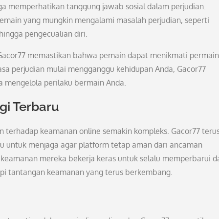
ga memperhatikan tanggung jawab sosial dalam perjudian.
pemain yang mungkin mengalami masalah perjudian, seperti
ingga pengecualian diri.
, Gacor77 memastikan bahwa pemain dapat menikmati permai
asa perjudian mulai mengganggu kehidupan Anda, Gacor77
 mengelola perilaku bermain Anda.
gi Terbaru
n terhadap keamanan online semakin kompleks. Gacor77 teru
u untuk menjaga agar platform tetap aman dari ancaman
m keamanan mereka bekerja keras untuk selalu memperbarui d
api tantangan keamanan yang terus berkembang.