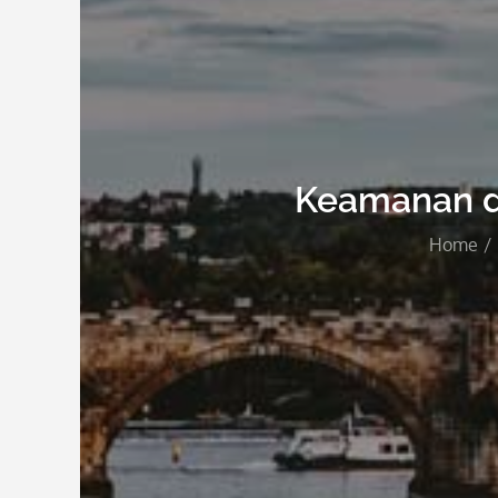
Keamanan da
Home