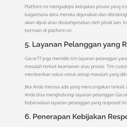
Platform ini mengadopsi kebijakan privasi yang
bagaimana data mereka digunakan dan dilindungi
akan dijual atau disalahgunakan oleh pihak lain
bermain di platform ini.
5. Layanan Pelanggan yang R
Gacor77 juga memiliki tim layanan pelanggan ya
masalah terkait keamanan atau privasi. Tim custo
memberikan solusi untuk setiap masalah yang di
Jika Anda merasa ada yang mencurigakan terkait 
Anda bisa menghubungi layanan pelanggan Gacor
Keberadaan layanan pelanggan yang responsif in
6. Penerapan Kebijakan Resp