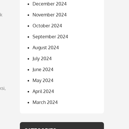
December 2024
ak
November 2024
October 2024
September 2024
August 2024
July 2024
June 2024
May 2024
si,
April 2024
March 2024