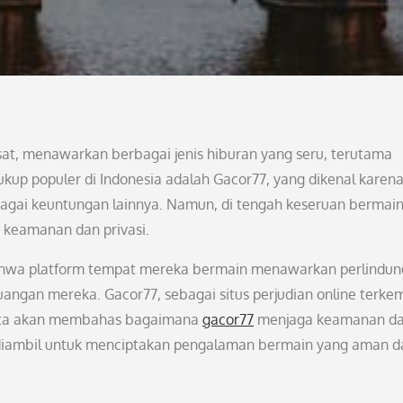
sat, menawarkan berbagai jenis hiburan yang seru, terutama
ukup populer di Indonesia adalah Gacor77, yang dikenal karen
rbagai keuntungan lainnya. Namun, di tengah keseruan bermain
h keamanan dan privasi.
ahwa platform tempat mereka bermain menawarkan perlindu
uangan mereka. Gacor77, sebagai situs perjudian online terke
, kita akan membahas bagaimana
gacor77
menjaga keamanan d
g diambil untuk menciptakan pengalaman bermain yang aman d