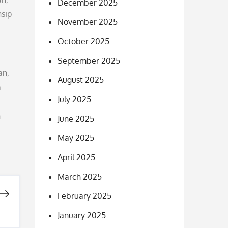
December 2025
nsip
November 2025
October 2025
September 2025
an,
August 2025
a
July 2025
h
June 2025
May 2025
April 2025
March 2025
February 2025
January 2025