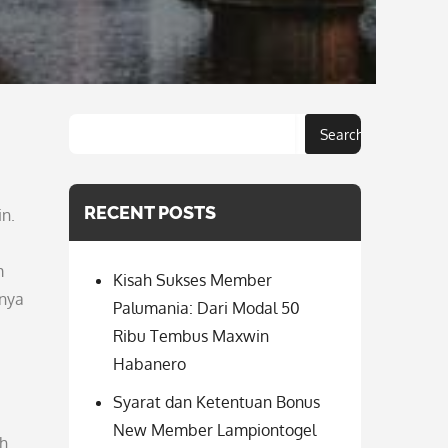
Search
RECENT POSTS
n.
m
Kisah Sukses Member
nnya
Palumania: Dari Modal 50
Ribu Tembus Maxwin
Habanero
Syarat dan Ketentuan Bonus
New Member Lampiontogel
h.