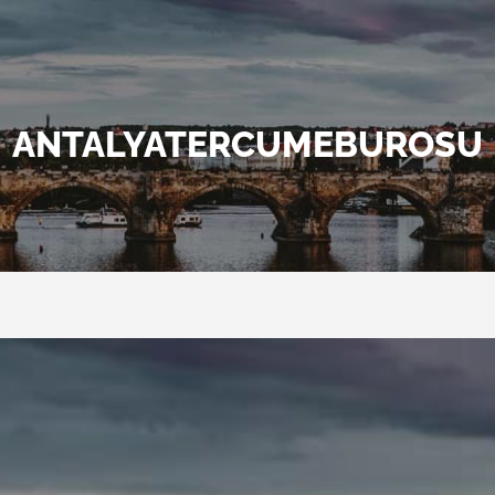
ANTALYATERCUMEBUROSU