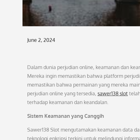
Posted
June 2, 2024
on
Dalam dunia perjudian online, keamanan dan kea
Mereka ingin memastikan bahwa platform perjudi
memastikan bahwa permainan yang mereka mainkan
perjudian online yang tersedia,
sawer138 slot
tela
terhadap keamanan dan keandalan.
Sistem Keamanan yang Canggih
Sawer138 Slot mengutamakan keamanan data dan
teknologi enkripsi terkini untuk melindungi infor