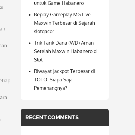
untuk Game Habanero
ka
Replay Gameplay MG Live
Maxwin Terbesar di Sejarah
dan
slotgacor
Trik Tarik Dana (WD) Aman
nan
Setelah Maxwin Habanero di
Slot
Riwayat Jackpot Terbesar di
TOTO: Siapa Saja
etiap
Pemenangnya?
cara
RECENT COMMENTS
n