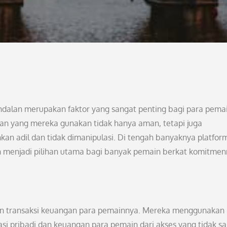
ndalan merupakan faktor yang sangat penting bagi para pemai
an yang mereka gunakan tidak hanya aman, tetapi juga
 adil dan tidak dimanipulasi. Di tengah banyaknya platfor
h menjadi pilihan utama bagi banyak pemain berkat komitme
 transaksi keuangan para pemainnya. Mereka menggunakan
masi pribadi dan keuangan para pemain dari akses yang tidak sa