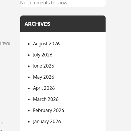
No comments to show.
ARCHIVES
bahwa
August 2026
July 2026
June 2026
May 2026
April 2026
March 2026
February 2026
January 2026
an
an,