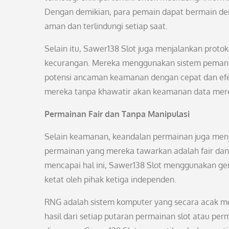
Dengan demikian, para pemain dapat bermain de
aman dan terlindungi setiap saat.
Selain itu, Sawer138 Slot juga menjalankan prot
kecurangan. Mereka menggunakan sistem pemanta
potensi ancaman keamanan dengan cepat dan efe
mereka tanpa khawatir akan keamanan data mer
Permainan Fair dan Tanpa Manipulasi
Selain keamanan, keandalan permainan juga men
permainan yang mereka tawarkan adalah fair dan
mencapai hal ini, Sawer138 Slot menggunakan gen
ketat oleh pihak ketiga independen.
RNG adalah sistem komputer yang secara acak m
hasil dari setiap putaran permainan slot atau p