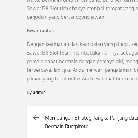
Sawer138 Slot tidak hanya menjadi tempat yang am
perjudian yang bertanggung jawab.
Kesimpulan
Dengan keamanan dan keandalan yang tinggi, se
Sawer138 Slot telah membuktikan dirinya sebagai s
pemain dapat bermain dengan percaya diri, men
terpercaya. Jadi, jika Anda mencari pengalaman 
pilihan yang tepat untuk Anda. Selamat bermain 
By
admin
Membangun Strategi Jangka Panjang dal
Post
Bermain Rumpitoto