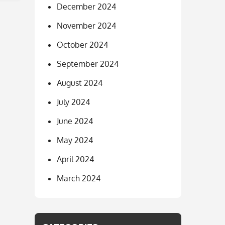
December 2024
November 2024
October 2024
September 2024
August 2024
July 2024
June 2024
May 2024
April 2024
March 2024