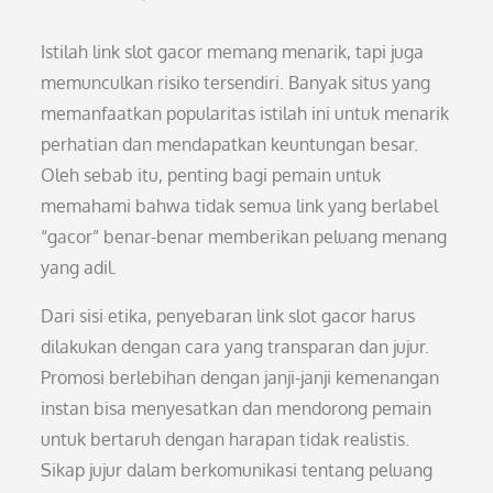
Istilah link slot gacor memang menarik, tapi juga
memunculkan risiko tersendiri. Banyak situs yang
memanfaatkan popularitas istilah ini untuk menarik
perhatian dan mendapatkan keuntungan besar.
Oleh sebab itu, penting bagi pemain untuk
memahami bahwa tidak semua link yang berlabel
“gacor” benar-benar memberikan peluang menang
yang adil.
Dari sisi etika, penyebaran link slot gacor harus
dilakukan dengan cara yang transparan dan jujur.
Promosi berlebihan dengan janji-janji kemenangan
instan bisa menyesatkan dan mendorong pemain
untuk bertaruh dengan harapan tidak realistis.
Sikap jujur dalam berkomunikasi tentang peluang