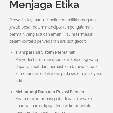
Menjaga Etika
Penyedia layanan judi online memiliki tanggung
jawab besar dalam menciptakan pengalaman
bermain yang adil dan aman. Hal ini termasuk
dalam konteks penyebaran link slot gacor:
Transparansi Sistem Permainan
Penyedia harus menggunakan teknologi yang
dapat diaudit dan memastikan bahwa setiap
kemenangan didasarkan pada sistem acak yang
adil.
Melindungi Data dan Privasi Pemain
Keamanan informasi pribadi dan transaksi
finansial harus dijaga dengan ketat untuk
menghindari penyalahgunaan.