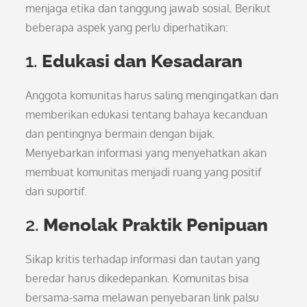
menjaga etika dan tanggung jawab sosial. Berikut
beberapa aspek yang perlu diperhatikan:
1.
Edukasi dan Kesadaran
Anggota komunitas harus saling mengingatkan dan
memberikan edukasi tentang bahaya kecanduan
dan pentingnya bermain dengan bijak.
Menyebarkan informasi yang menyehatkan akan
membuat komunitas menjadi ruang yang positif
dan suportif.
2.
Menolak Praktik Penipuan
Sikap kritis terhadap informasi dan tautan yang
beredar harus dikedepankan. Komunitas bisa
bersama-sama melawan penyebaran link palsu