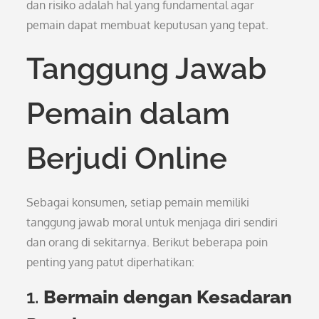
dan risiko adalah hal yang fundamental agar
pemain dapat membuat keputusan yang tepat.
Tanggung Jawab
Pemain dalam
Berjudi Online
Sebagai konsumen, setiap pemain memiliki
tanggung jawab moral untuk menjaga diri sendiri
dan orang di sekitarnya. Berikut beberapa poin
penting yang patut diperhatikan:
1.
Bermain dengan Kesadaran