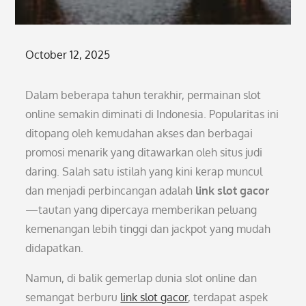
Posted
October 12, 2025
on
Dalam beberapa tahun terakhir, permainan slot
online semakin diminati di Indonesia. Popularitas ini
ditopang oleh kemudahan akses dan berbagai
promosi menarik yang ditawarkan oleh situs judi
daring. Salah satu istilah yang kini kerap muncul
dan menjadi perbincangan adalah
link slot gacor
—tautan yang dipercaya memberikan peluang
kemenangan lebih tinggi dan jackpot yang mudah
didapatkan.
Namun, di balik gemerlap dunia slot online dan
semangat berburu
link slot gacor
, terdapat aspek