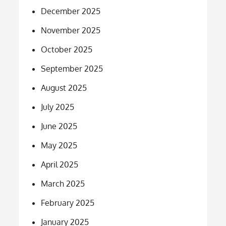
December 2025
November 2025
October 2025
September 2025
August 2025
July 2025
June 2025
May 2025
April 2025
March 2025
February 2025
January 2025