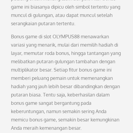
game ini biasanya dipicu oleh simbol tertentu yang
muncul di gulungan, atau dapat muncul setelah
serangkaian putaran tertentu.
Bonus game di slot OLYMPUS88 menawarkan
variasi yang menarik, mulai dari memilih hadiah di
layar, memutar roda bonus, hingga tantangan yang
melibatkan putaran gulungan tambahan dengan
multiplikator besar. Setiap fitur bonus game ini
memberi peluang pemain untuk memenangkan
hadiah yang jauh lebih besar dibandingkan dengan
putaran biasa. Tentu saja, keberhasilan dalam
bonus game sangat bergantung pada
keberuntungan, namun semakin sering Anda
memicu bonus game, semakin besar kemungkinan
Anda meraih kemenangan besar.