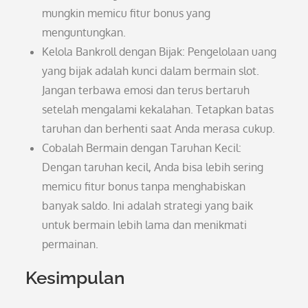
mungkin memicu fitur bonus yang
menguntungkan.
Kelola Bankroll dengan Bijak: Pengelolaan uang
yang bijak adalah kunci dalam bermain slot.
Jangan terbawa emosi dan terus bertaruh
setelah mengalami kekalahan. Tetapkan batas
taruhan dan berhenti saat Anda merasa cukup.
Cobalah Bermain dengan Taruhan Kecil:
Dengan taruhan kecil, Anda bisa lebih sering
memicu fitur bonus tanpa menghabiskan
banyak saldo. Ini adalah strategi yang baik
untuk bermain lebih lama dan menikmati
permainan.
Kesimpulan