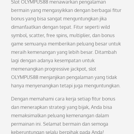
Slot OLYMPUS88 menawarkan pengalaman
bermain yang mengasyikkan dengan berbagai fitur
bonus yang bisa sangat menguntungkan jika
dimanfaatkan dengan tepat. Fitur seperti wild
symbol, scatter, free spins, multiplier, dan bonus
game semuanya memberikan peluang besar untuk
meraih kemenangan yang lebih besar. Ditambah
lagi dengan adanya kesempatan untuk
memenangkan progressive jackpot, slot
OLYMPUS88 menjanjikan pengalaman yang tidak
hanya menyenangkan tetapi juga menguntungkan.
Dengan memahami cara kerja setiap fitur bonus
dan menerapkan strategi yang bijak, Anda bisa
memaksimalkan peluang kemenangan dalam
permainan ini. Selamat bermain dan semoga
keberuntungan selalu berpihak pada Anda!