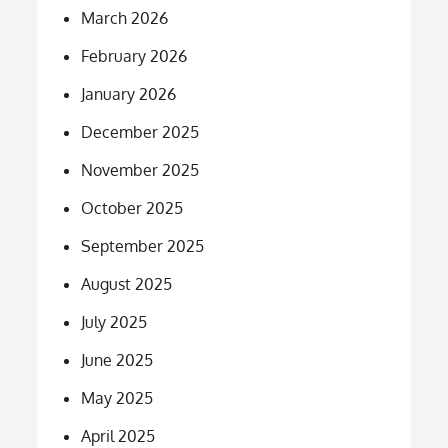
March 2026
February 2026
January 2026
December 2025
November 2025
October 2025
September 2025
August 2025
July 2025
June 2025
May 2025
April 2025