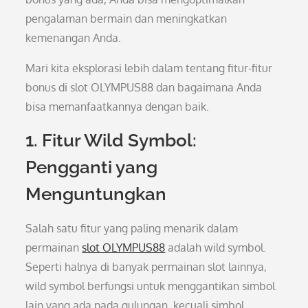
pengalaman bermain dan meningkatkan
kemenangan Anda.
Mari kita eksplorasi lebih dalam tentang fitur-fitur
bonus di slot OLYMPUS88 dan bagaimana Anda
bisa memanfaatkannya dengan baik.
1. Fitur Wild Symbol:
Pengganti yang
Menguntungkan
Salah satu fitur yang paling menarik dalam
permainan
slot OLYMPUS88
adalah wild symbol.
Seperti halnya di banyak permainan slot lainnya,
wild symbol berfungsi untuk menggantikan simbol
lain yang ada pada gulungan, kecuali simbol