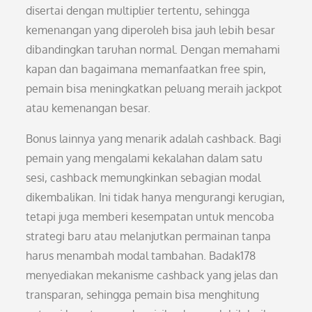
disertai dengan multiplier tertentu, sehingga
kemenangan yang diperoleh bisa jauh lebih besar
dibandingkan taruhan normal. Dengan memahami
kapan dan bagaimana memanfaatkan free spin,
pemain bisa meningkatkan peluang meraih jackpot
atau kemenangan besar.
Bonus lainnya yang menarik adalah cashback. Bagi
pemain yang mengalami kekalahan dalam satu
sesi, cashback memungkinkan sebagian modal
dikembalikan. Ini tidak hanya mengurangi kerugian,
tetapi juga memberi kesempatan untuk mencoba
strategi baru atau melanjutkan permainan tanpa
harus menambah modal tambahan. Badak178
menyediakan mekanisme cashback yang jelas dan
transparan, sehingga pemain bisa menghitung