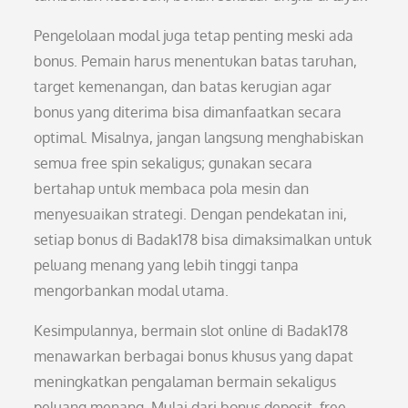
Pengelolaan modal juga tetap penting meski ada
bonus. Pemain harus menentukan batas taruhan,
target kemenangan, dan batas kerugian agar
bonus yang diterima bisa dimanfaatkan secara
optimal. Misalnya, jangan langsung menghabiskan
semua free spin sekaligus; gunakan secara
bertahap untuk membaca pola mesin dan
menyesuaikan strategi. Dengan pendekatan ini,
setiap bonus di Badak178 bisa dimaksimalkan untuk
peluang menang yang lebih tinggi tanpa
mengorbankan modal utama.
Kesimpulannya, bermain slot online di Badak178
menawarkan berbagai bonus khusus yang dapat
meningkatkan pengalaman bermain sekaligus
peluang menang. Mulai dari bonus deposit, free