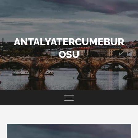
Skip
to
content
ANTALYATERCUMEBUR
OSU