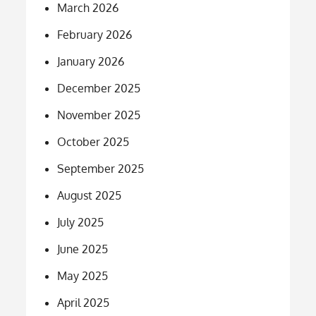
March 2026
February 2026
January 2026
December 2025
November 2025
October 2025
September 2025
August 2025
July 2025
June 2025
May 2025
April 2025