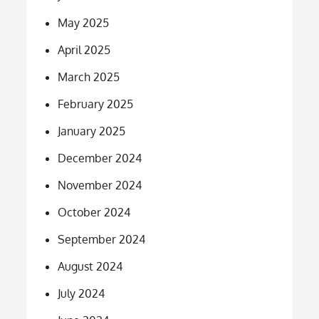
May 2025
April 2025
March 2025
February 2025
January 2025
December 2024
November 2024
October 2024
September 2024
August 2024
July 2024