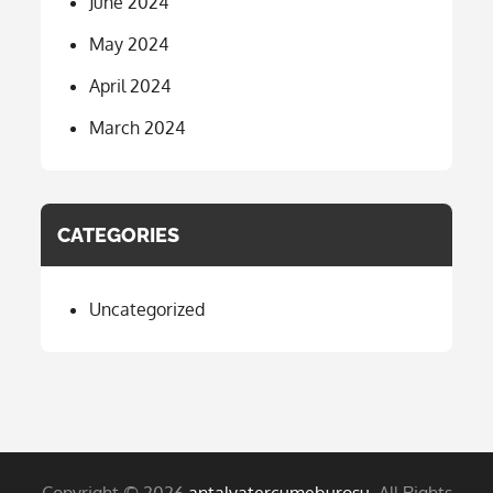
June 2024
May 2024
April 2024
March 2024
CATEGORIES
Uncategorized