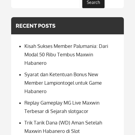
Search
RECENT POSTS
Kisah Sukses Member Palumania: Dari
Modal 50 Ribu Tembus Maxwin
Habanero
Syarat dan Ketentuan Bonus New
Member Lampiontogel untuk Game
Habanero
Replay Gameplay MG Live Maxwin
Terbesar di Sejarah slotgacor
Trik Tarik Dana (WD) Aman Setelah
Maxwin Habanero di Slot