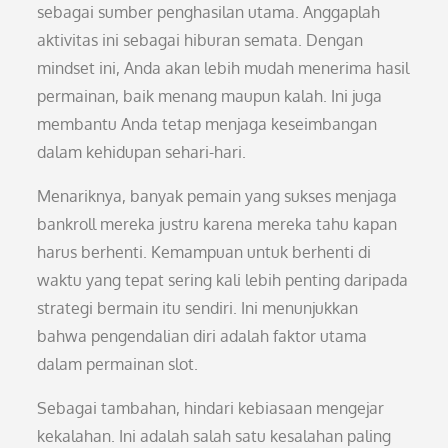
sebagai sumber penghasilan utama. Anggaplah
aktivitas ini sebagai hiburan semata. Dengan
mindset ini, Anda akan lebih mudah menerima hasil
permainan, baik menang maupun kalah. Ini juga
membantu Anda tetap menjaga keseimbangan
dalam kehidupan sehari-hari.
Menariknya, banyak pemain yang sukses menjaga
bankroll mereka justru karena mereka tahu kapan
harus berhenti. Kemampuan untuk berhenti di
waktu yang tepat sering kali lebih penting daripada
strategi bermain itu sendiri. Ini menunjukkan
bahwa pengendalian diri adalah faktor utama
dalam permainan slot.
Sebagai tambahan, hindari kebiasaan mengejar
kekalahan. Ini adalah salah satu kesalahan paling