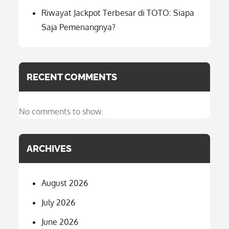
Riwayat Jackpot Terbesar di TOTO: Siapa
Saja Pemenangnya?
RECENT COMMENTS
No comments to show.
ARCHIVES
August 2026
July 2026
June 2026