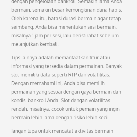
dengan pengelolaan bankroll. Semakin lama Anda
bermain, semakin besar kemungkinan dana habis.
Oleh karena itu, batasi durasi bermain agar tetap
seimbang. Anda bisa menentukan sesi bermain,
misalnya 1 jam per sesi, lalu beristirahat sebelum
melanjutkan kembali.
Tips lainnya adalah memanfaatkan fitur atau
informasi yang tersedia dalam permainan. Banyak
slot memiliki data seperti RTP dan volatilitas.
Dengan memahami ini, Anda bisa memilih
permainan yang sesuai dengan gaya bermain dan
kondisi bankroll Anda. Slot dengan volatilitas
rendah, misalnya, cocok untuk pemain yang ingin
bermain lebih lama dengan risiko lebih kecil.
Jangan lupa untuk mencatat aktivitas bermain