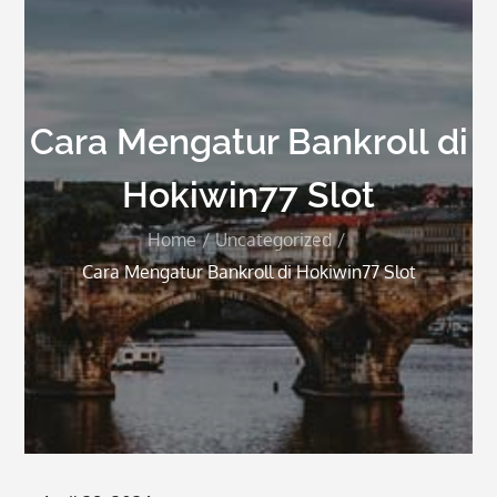
Cara Mengatur Bankroll di
Hokiwin77 Slot
Home
Uncategorized
Cara Mengatur Bankroll di Hokiwin77 Slot