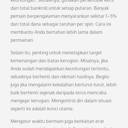
keuntungan. Sebaiknya, gunakan persentase kecil
dari total bankroll untuk setiap putaran. Banyak
pemain berpengalaman menyarankan sekitar 1–5%
dari total dana sebagai taruhan per spin. Cara ini
membantu Anda bertahan lebih lama dalam
permainan.
Selain itu, penting untuk menetapkan target
kemenangan dan batas kerugian. Misalnya, jika
Anda sudah mendapatkan keuntungan tertentu,
sebaiknya berhenti dan nikmati hasilnya. Begitu
juga jika mengalami kekalahan berturut-turut, lebih
baik berhenti sejenak daripada terus mencoba
mengejar kerugian. Mengontrol diri dalam situasi
seperti ini adalah kunci utama.
Mengatur waktu bermain juga berkaitan erat